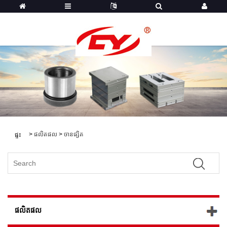
>
ផលិតផល
>
ចានផ្សិត
ផ្ទះ
ផលិតផល