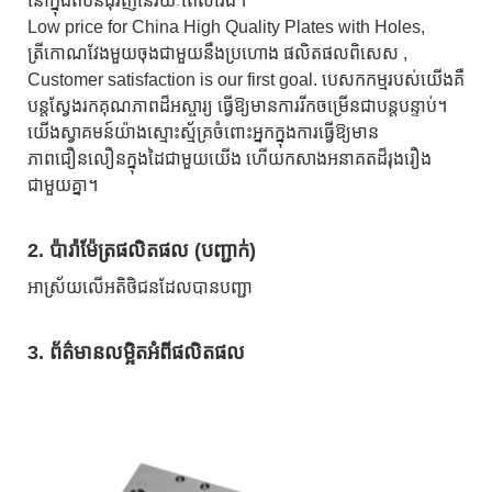
នៅក្នុងតំបន់ជុំវិញនៃរយៈពេលវែង។
Low price for China High Quality Plates with Holes,
ត្រីកោណវែងមួយចុងជាមួយនឹងប្រហោង ផលិតផលពិសេស ,
Customer satisfaction is our first goal. បេសកកម្មរបស់យើងគឺ
បន្តស្វែងរកគុណភាពដ៏អស្ចារ្យ ធ្វើឱ្យមានការរីកចម្រើនជាបន្តបន្ទាប់។
យើងស្វាគមន៍យ៉ាងស្មោះស្ម័គ្រចំពោះអ្នកក្នុងការធ្វើឱ្យមាន
ភាពជឿនលឿនក្នុងដៃជាមួយយើង ហើយកសាងអនាគតដ៏រុងរឿង
ជាមួយគ្នា។
2. ប៉ារ៉ាម៉ែត្រផលិតផល (បញ្ជាក់)
អាស្រ័យលើអតិថិជនដែលបានបញ្ជា
3. ព័ត៌មានលម្អិតអំពីផលិតផល