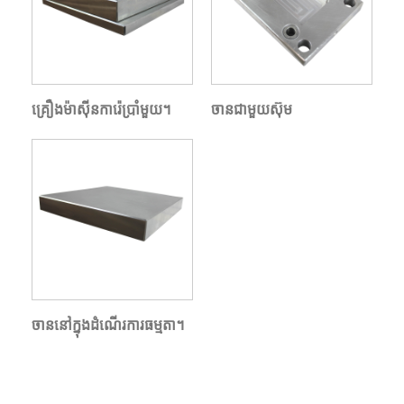
គ្រឿងម៉ាស៊ីនការ៉េប្រាំមួយ។
ចានជាមួយស៊ុម
ចាននៅក្នុងដំណើរការធម្មតា។