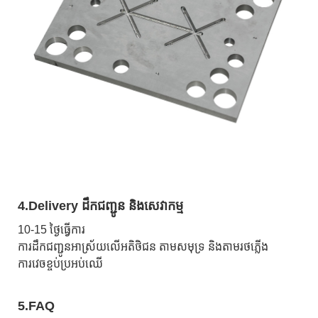
4.Delivery ដឹកជញ្ជូន និងសេវាកម្ម
10-15 ថ្ងៃធ្វើការ
ការដឹកជញ្ជូនអាស្រ័យលើអតិថិជន តាមសមុទ្រ និងតាមរថភ្លើង
ការវេចខ្ចប់ប្រអប់ឈើ
5.FAQ