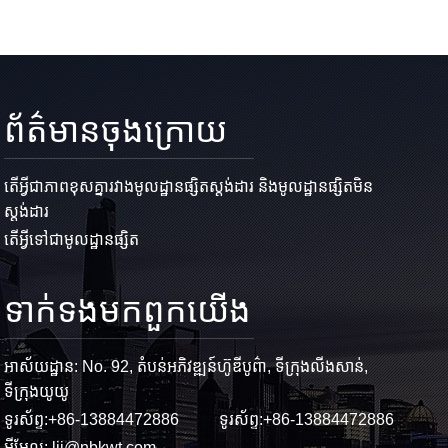
ព័ត៌មានចុងក្រោយ
តើអ្វីជាភាពខុសគ្នារវាងមូលដ្ឋានផ្សិតស្តង់ដារ និងមូលដ្ឋានផ្សិតមិន
ស្តង់ដារ
តើអ្វីទៅជាមូលដ្ឋានផ្សិត
ទាក់ទង​មក​ពួក​យើង
អាស័យដ្ឋាន: No. 92, តំបន់អភិវឌ្ឍន៍ហ៊ូឌីបូព៌ា, ទីក្រុងលីងសាន់,
ទីក្រុងយូយូ
ទូរស័ព្ទ:
+86-13884472886
ទូរស័ព្ទ:
+86-13884472886
អ៊ីមែល:
lij@nbkwt.com