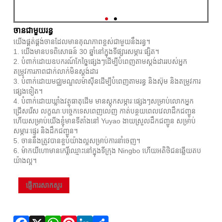
ចានជាមួយរន្ធ
យើងផ្គត់ផ្គង់ចានដែលមានគុណភាពខ្ពស់ជាមួយនឹងរន្ធ។
1. យើងមានបទពិសោធន៍ 30 ឆ្នាំនៅក្នុងទីផ្សារសម្ភារៈផ្សិត។
2. បំពាក់ដោយឧបករណ៍កែច្នៃផ្សេងៗដើម្បីបំពេញតាមស្តង់ដាររបស់អ្នក
តម្រូវការភាពជាក់លាក់មិនស្តង់ដារ
3. បំពាក់ដោយមជ្ឈមណ្ឌលម៉ាស៊ីនដើម្បីបំពេញតាមរន្ធ និងស៊ុម និងតម្រូវការ
ផ្សេងទៀត។
4. បំពាក់ដោយឃ្លាំងវត្ថុធាតុដើម មានស្តុកសម្ភារៈផ្សេងៗសម្រាប់លោកអ្នក
ជ្រើសរើស លក្ខណៈបច្ចេកទេសពេញលេញ កាត់បន្ថយពេលវេលាដឹកជញ្ជូន
ហើយសម្រាប់យើងខ្ញុំមានទីតាំងនៅ Yuyao ងាយស្រួលដឹកជញ្ជូន សម្រាប់
សម្ភារៈផ្ទេរ និងដឹកជញ្ជូន។
5. ចាននឹងត្រូវបានខ្ចប់យ៉ាងល្អសម្រាប់ការនាំចេញ។
6. ម៉ាកយីហោមានកេរ្តិ៍ឈ្មោះនៅក្នុងទីក្រុង Ningbo ហើយអតិថិជនឆ្លើយតប
យ៉ាងល្អ។
Facebook
X
WhatsApp
Pinterest
LinkedIn
Share
ផ្ញើការសាកសួរ