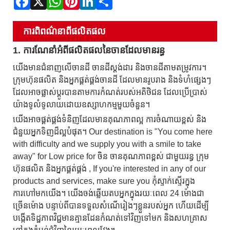
ការ​ពិពណ៌នា​ពី​ផលិតផល
1. ការណែនាំអំពីផលិតផលនៃចានដែលមានរន្ធ
យើងមានជំនាញលើចានដី ចានដីស្តង់ដារ និងចានដីតាមតម្រូវការ។
ក្រុមហ៊ុនផលិត និងអ្នកផ្គត់ផ្គង់ចានដី ដែលមានរូបរាង និងទំហំផ្សេងៗ
ដែលអាចផ្លាស់ប្តូរបានតាមការកំណត់របស់អតិថិជន ដែលប្រើប្រាស់
យ៉ាងទូលំទូលាយដោយឧស្សាហកម្មមួយចំនួន។
យើងអាចផ្គត់ផ្គង់ទំនិញដែលមានគុណភាពល្អ ការចំណាយខ្ពស់ និង
ជំនួយអ្នកទិញដ៏ល្អបំផុត។ Our destination is "You come here
with difficulty and we supply you with a smile to take
away" for Low price for ចិន ចានគុណភាពខ្ពស់ ជាមួយរន្ធ ក្រុម
ហ៊ុនផលិត និងអ្នកផ្គត់ផ្គង់ , If you're interested in any of our
products and services, make sure you កុំស្ទាក់ស្ទើរក្នុង
ការហៅមកយើង។ យើងចង់ឆ្លើយតបអ្នកក្នុងរយៈពេល 24 ម៉ោងជា
ច្រើនម៉ោង បន្ទាប់ពីបានទទួលសំណើរៀងៗខ្លួនរបស់អ្នក ហើយដើម្បី
បង្កើតទិដ្ឋភាពវិជ្ជមានគ្មានដែនកំណត់ទៅវិញទៅមក និងសហគ្រាស