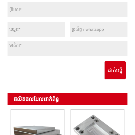
ដាក់ស្នើ
ផលិតផលដែលពាក់ព័ន្ធ