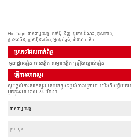
Hot Tags: ចានជាមួយរន្ធ, លក់ដុំ, ទិញ, ប្ដូរតាមបំណង, គុណភាព,
ប្រទេសចិន, ក្រុមហ៊ុនផលិត, អ្នកផ្គត់ផ្គង់, រោងចក្រ, ម៉ាក
ប្រភេទដែលពាក់ព័ន្ធ
មូលដ្ឋានផ្សិត
ចានផ្សិត
សម្ភារៈផ្សិត
គ្រឿងបន្លាស់ផ្សិត
ផ្ញើការសាកសួរ
សូមផ្តល់ការសាកសួររបស់អ្នកក្នុងទម្រង់ខាងក្រោម។ យើងនឹងឆ្លើយតប
អ្នកក្នុងរយៈពេល 24 ម៉ោង។