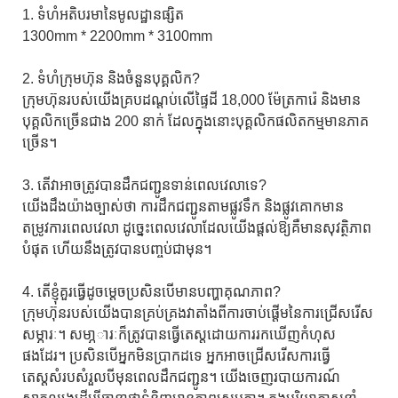
1. ទំហំអតិបរមានៃមូលដ្ឋានផ្សិត
1300mm * 2200mm * 3100mm
2. ទំហំក្រុមហ៊ុន និងចំនួនបុគ្គលិក?
ក្រុមហ៊ុនរបស់យើងគ្របដណ្តប់លើផ្ទៃដី 18,000 ម៉ែត្រការ៉េ និងមាន
បុគ្គលិកច្រើនជាង 200 នាក់ ដែលក្នុងនោះបុគ្គលិកផលិតកម្មមានភាគ
ច្រើន។
3. តើវាអាចត្រូវបានដឹកជញ្ជូនទាន់ពេលវេលាទេ?
យើងដឹងយ៉ាងច្បាស់ថា ការដឹកជញ្ជូនតាមផ្លូវទឹក និងផ្លូវគោកមាន
តម្រូវការពេលវេលា ដូច្នេះពេលវេលាដែលយើងផ្តល់ឱ្យគឺមានសុវត្ថិភាព
បំផុត ហើយនឹងត្រូវបានបញ្ចប់ជាមុន។
4. តើខ្ញុំគួរធ្វើដូចម្តេចប្រសិនបើមានបញ្ហាគុណភាព?
ក្រុមហ៊ុនរបស់យើងបានគ្រប់គ្រងវាតាំងពីការចាប់ផ្តើមនៃការជ្រើសរើស
សម្ភារៈ។ សមា្ភារៈក៏ត្រូវបានធ្វើតេស្តដោយការរកឃើញកំហុស
ផងដែរ។ ប្រសិនបើអ្នកមិនប្រាកដទេ អ្នកអាចជ្រើសរើសការធ្វើ
តេស្តសំរបសំរួលបីមុនពេលដឹកជញ្ជូន។ យើងចេញរបាយការណ៍