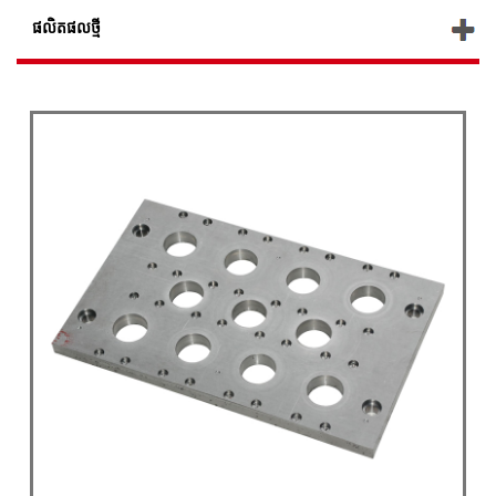
ផលិតផល​ថ្មី