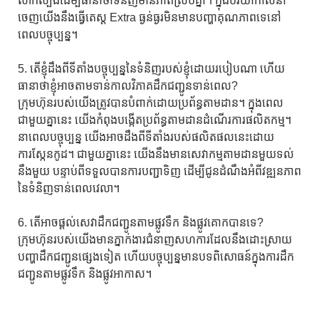
សាកល្បងដើម្បីធានាថាទំនិញមានភាពស្របគ្នា។ ក្នុង​បរិយាកាស​នាំ​
ចេញ​យើង​នឹង​ធ្វើ​តេស្ត​ Extra ធ្ងន់ធ្ងរ​មិន​មាន​បញ្ហា​គុណភាព​ទេ​នៅ​
ពេល​បច្ចុប្បន្ន។
5. តើខ្ញុំដឹងពីទីតាំងបច្ចុប្បន្ននៃទំនិញរបស់ខ្ញុំដោយរបៀបណា ហើយ
ធានាថាខ្ញុំអាចតាមទាន់កាលវិភាគដឹកជញ្ជូនទាន់ពេល?
ក្រុមហ៊ុនរបស់យើងត្រូវបានបំពាក់ដោយប្រព័ន្ធតាមដាន។ ក្នុងពេល
ជាមួយគ្នានេះ យើងកំពុងបង្កើតប្រព័ន្ធតាមដានដំណើរការផលិតកម្ម។
នាពេលបច្ចុប្បន្ន យើងអាចដឹងពីទីតាំងរបស់ផលិតផលនេះដោយ
ការស្កែនកូដ។ ជាមួយគ្នានេះ យើងនឹងមានសេវាកម្មតាមដានមួយទល់
នឹងមួយ បន្ទាប់ពីទទួលបានការបញ្ជាទិញ ដើម្បីជូនដំណឹងអំពីវឌ្ឍនភាព
នៃទំនិញទាន់ពេលវេលា។
6. តើអាចផ្តល់សេវាដឹកជញ្ជូនតាមផ្លូវទឹក និងផ្លូវគោកបានទេ?
ក្រុមហ៊ុនរបស់យើងមានភ្នាក់ងារជំនាញសហការដែលនឹងដោះស្រាយ
បញ្ហាដឹកជញ្ជូនផ្សេងទៀត ហើយបច្ចុប្បន្នមានបទពិសោធន៍ក្នុងការដឹក
ជញ្ជូនតាមផ្លូវទឹក និងផ្លូវអាកាស។