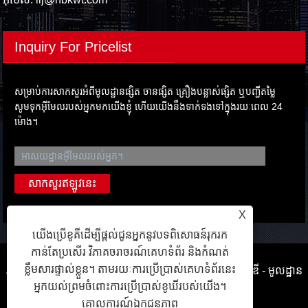
Inquiry For Pricelist
សម្រាប់ការសាកសួរអំពីមូលដ្ឋានផ្សិត ចានផ្សិត គ្រឿងបន្លាស់ផ្សិត ឬបញ្ជីតម្លៃ
សូមទុកអ៊ីមែលរបស់អ្នកមកយើងខ្ញុំ ហើយយើងនឹងទាក់ទងទៅក្នុងរយៈពេល 24
ម៉ោង។
X
យើងប្រើខូគីដើម្បីផ្តល់ជូនអ្នកនូវបទពិសោធន៍រុករក
កាន់តែប្រសើរ វិភាគចរាចរណ៍គេហទំព័រ និងកំណត់
ខ្លឹមសារផ្ទាល់ខ្លួន។ តាមរយៈការប្រើប្រាស់គេហទំព័រនេះ
រក្សាសិទ្ធិ© 2022 Ningbo Kaiweite Mold Coold ខូអិលធីឌី - មូលដ្ឋាន
អ្នកយល់ព្រមចំពោះការប្រើប្រាស់ខូឃីរបស់យើង។
ផ្សិត, ចានបន្ទះផ្សិត, ផ្សិត - រក្សារសិទ្ធគ្រប់យ៉ាង។
គោលការណ៍ឯកជនភាព