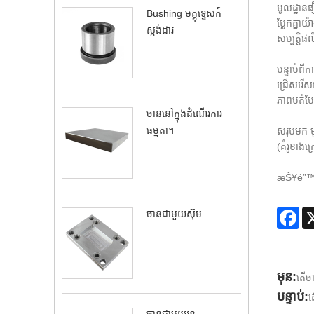
មូលដ្ឋាន
Bushing មគ្គុទ្ទេសក៍
ប្លែកគ្នា
ស្តង់ដារ
សម្បត្តិផ
បន្ទាប់​ពី
ជ្រើសរើសផ
ភាពបត់បែន
ចាននៅក្នុងដំណើរការ
ធម្មតា។
សរុបមក មូ
(គំរូខាងក
æŠ¥é”™
Fa
ចានជាមួយស៊ុម
មុន:
តើច
បន្ទាប់:
ត