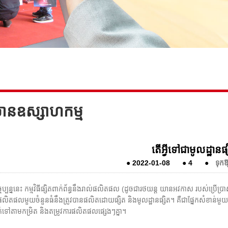
មានឧស្សាហកម្ម
តើអ្វីទៅជាមូលដ្ឋានផ្
●
2022-01-08
●
4
●
ទុកឱ្
ុប្បន្ននេះ កម្មវិធីផ្សិតពាក់ព័ន្ធនឹងរាល់ផលិតផល (ដូចជារថយន្ត យានអវកាស របស់ប្រើប្រ
តផលមួយចំនួនធំនឹងត្រូវបានផលិតដោយផ្សិត និងមូលដ្ឋានផ្សិត។ គឺជាផ្នែកសំខាន់មួយនៃផ្សិ
ទៅតាមកម្រិត និងតម្រូវការផលិតផលផ្សេងៗគ្នា។