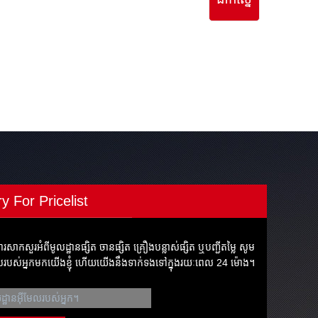
ry For Pricelist
ារសាកសួរអំពីមូលដ្ឋានផ្សិត ចានផ្សិត គ្រឿងបន្លាស់ផ្សិត ឬបញ្ជីតម្លៃ សូម
ែលរបស់អ្នកមកយើងខ្ញុំ ហើយយើងនឹងទាក់ទងទៅក្នុងរយៈពេល 24 ម៉ោង។