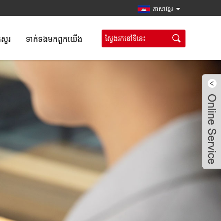
ភាសាខ្មែរ
កសួរ
ទាក់ទង​មក​ពួក​យើង
Live