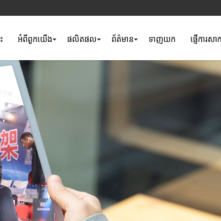
ទះ
អំពី​ពួក​យើង
ផលិតផល
ព័ត៌មាន
ទាញយក
ផ្ញើការសា