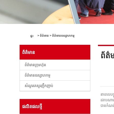
>
ព័ត៌មាន
>
ព័ត៌មានឧស្សាហកម្ម
ផ្ទះ
ព័ត៌មាន
ព័ត៌
ព័ត៌មានក្រុមហ៊ុន
ព័ត៌មានឧស្សាហកម្ម
សំណួរគេសួរញឹកញាប់
នាពេលបច្ច
ដរាបណាផលិ
បានកំណត់
ផលិតផល​ថ្មី