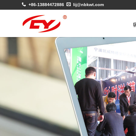
+86-13884472886
lij@nbkwt.com
ផ្