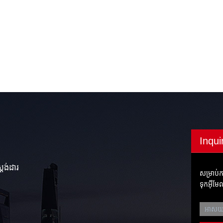
Inqui
្តង់ដារ
សម្រាប់ក
ទុកអ៊ីម