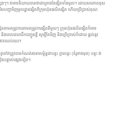
ដែកផ្សេងៗ។ វាអាចនិយាយបានថាជាគ្រោងនៃផ្សិតទាំងមូល។ ដោយសារភាពខុស
រើសរើសបញ្ជាទិញមូលដ្ឋានផ្សិតពីក្រុមហ៊ុនផលិតផ្សិត ហើយប្រើប្រាស់គុណ
ឋានផ្សិតតាមតម្រូវការតាមតម្រូវការផ្សិតនីមួយៗ ក្រុមហ៊ុនផលិតផ្សិតក៏អាច
ិងពេលវេលាដឹកជញ្ជូនខ្លី សូម្បីតែទិញ និងប្រើប្រាស់ក៏ដោយ ផ្តល់នូវ
ែលម្អឥតឈប់ឈរ។
ូវបានកំណត់រចនាសម្ព័ន្ធជាបន្ទះ ក្តារបន្ទះ (គំរូខាងមុខ) បន្ទះ B
្រឿងបន្លាស់ផ្សេងទៀត។