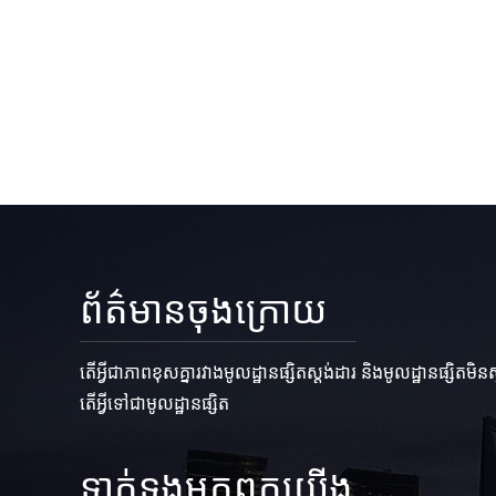
ព័ត៌មានចុងក្រោយ
តើអ្វីជាភាពខុសគ្នារវាងមូលដ្ឋានផ្សិតស្តង់ដារ និងមូលដ្ឋានផ្សិតមិនស
តើអ្វីទៅជាមូលដ្ឋានផ្សិត
ទាក់ទង​មក​ពួក​យើង