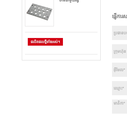
ចានជាមួយរន្ធ
ផ្ញើការ
ផលិតផលថ្មីទាំងអស់។