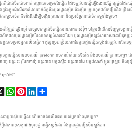
ផ្សិតគឺជាផលិតផលពាក់កណ្តាលសម្រេចនៃផ្សិត ដែលត្រូវបានផ្សំឡើងដោយផ្នែកផ្គូផ្គង
យ៉ាងខ្លាំងក្នុងដំណើរការដែលពាក់ព័ន្ធនឹងមូលដ្ឋានផ្សិត និងផ្សិត ក្រុមហ៊ុនផលិតផ្សិតនឹងជ្
លិតកម្មរបស់ភាគីទាំងពីរដើម្បីបង្កើនគុណភាព និងប្រសិទ្ធភាពផលិតកម្មទាំងមូល។
​ការ​អភិវឌ្ឍ​ជាច្រើន​ឆ្នាំ ឧស្សាហកម្ម​ផលិត​ផ្សិត​មាន​ភាព​ចាស់​ទុំ។ បន្ថែមពីលើការទិញមូលដ្
លិតផលមូលដ្ឋានផ្សិតដែលមានស្តង់ដារផងដែរ។ មូលដ្ឋានផ្សិតស្ដង់ដារមានរចនាប័ទ្មចម្រុះ ន
ខ្ពស់សម្រាប់អ្នកផលិតផ្សិត។ ដូច្នេះប្រជាប្រិយភាពនៃមូលដ្ឋានផ្សិតស្តង់ដារត្រូវបានក
លដ្ឋានផ្សិតមានឧបករណ៍ preform ឧបករណ៍កំណត់ទីតាំង និងឧបករណ៍ច្រានចេញ។ ជាទូទៅវាត្រ
្រោយ) បន្ទះ C (ដែកការ៉េ) បន្ទះបាត បន្ទះស្តើង បន្ទះបាតដៃ បន្ទះណែនាំ ម្ជុលត្រឡប់ និងគ
 ç¬”è®°
cebook
X
WhatsApp
Pinterest
LinkedIn
Share
ានជាមួយស៊ុមបង្កើនបទពិសោធន៍ផលិតផលរបស់អ្នកយ៉ាងដូចម្តេច?
ើអ្វីជាភាពខុសគ្នារវាងមូលដ្ឋានផ្សិតស្តង់ដារ និងមូលដ្ឋានផ្សិតមិនស្តង់ដារ