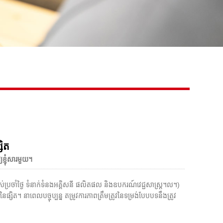
សិត
យខ្ញុំសារមួយ។
ាស់ប្រចាំថ្ងៃ ទំនាក់ទំនងអគ្គិសនី ផលិតផល និងឧបករណ៍វេជ្ជសាស្ត្រ។ល។)
ត។ នាពេលបច្ចុប្បន្ន តម្រូវការភាពត្រឹមត្រូវនៃទម្រង់បែបបទនឹងត្រូវ