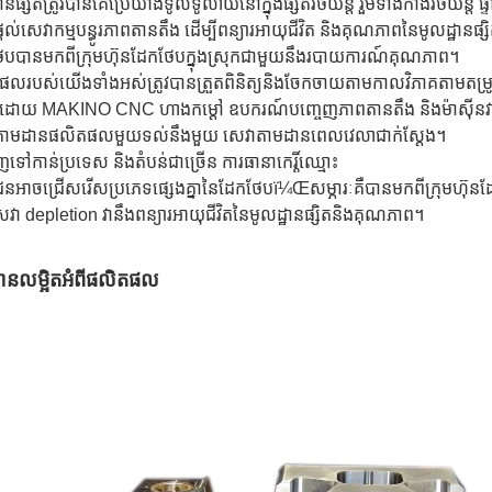
ឋានផ្សិតត្រូវបានគេប្រើយ៉ាងទូលំទូលាយនៅក្នុងផ្សិតរថយន្ត រួមទាំងកាងរថយន្ត ផ្
តល់សេវាកម្មបន្ធូរភាពតានតឹង ដើម្បីពន្យារអាយុជីវិត និងគុណភាពនៃមូលដ្ឋានផ្ស
ែបបានមកពីក្រុមហ៊ុនដែកថែបក្នុងស្រុកជាមួយនឹងរបាយការណ៍គុណភាព។
ផលរបស់យើងទាំងអស់ត្រូវបានត្រួតពិនិត្យនិងចែកចាយតាមកាលវិភាគតាមតម្រ
ក់ដោយ MAKINO CNC ហាងកម្តៅ ឧបករណ៍បញ្ចេញភាពតានតឹង និងម៉ាស៊ីនវាស
ាតាមដានផលិតផលមួយទល់នឹងមួយ សេវាតាមដានពេលវេលាជាក់ស្តែង។
ញទៅកាន់ប្រទេស និងតំបន់ជាច្រើន ការធានាកេរ្តិ៍ឈ្មោះ
ិជនអាចជ្រើសរើសប្រភេទផ្សេងគ្នានៃដែកថែបï¼Œសម្ភារៈគឺបានមកពីក្រុមហ៊ុ
សេវា depletion វានឹងពន្យារអាយុជីវិតនៃមូលដ្ឋានផ្សិតនិងគុណភាព។
មានលម្អិតអំពីផលិតផល