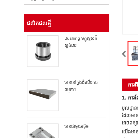
ផលិតផល​ថ្មី
Bushing មគ្គុទ្ទេសក៍
ស្តង់ដារ
ចាននៅក្នុងដំណើរការ
ការ​
ធម្មតា។
1. ការ
មូលដ្ឋា
ដែលមានកា
អាចពន្យា
ចានជាមួយស៊ុម
យើងមានក្