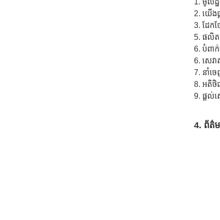
1. មូលដ្
2. យើងផ្
3. ដែកថ
5. ផលិត
6. បំពា
6. សេវ
7. នាំចេ
8. អតិថ
9. ផ្តល់
4. ព័ត៌