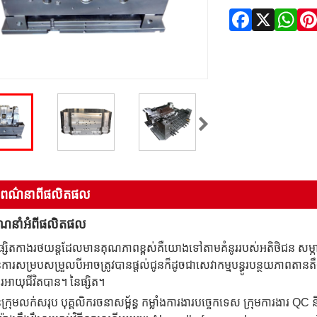
ពិពណ៌នា​ពី​ផលិតផល
ណែនាំអំពីផលិតផល
នផ្សិតកាងរថយន្តដែលមានគុណភាពខ្ពស់គឺយោងទៅតាមគំនូររបស់អតិថិជន សម្ភារៈ
រសម្របសម្រួលបីអាចត្រូវបានផ្តល់ជូនក៏ដូចជាសេវាកម្មបន្ធូរបន្ថយភាពតានតឹង ក
រអាយុជីវិតបាន។ នៃផ្សិត។
រុមលក់សរុប បុគ្គលិករចនាសម្ព័ន្ធ កម្លាំងការងារបច្ចេកទេស ក្រុមការងារ QC ន