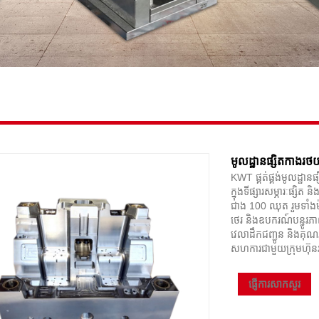
មូលដ្ឋានផ្សិតកាងរថយ
KWT ផ្គត់ផ្គង់មូលដ្ឋ
ក្នុងទីផ្សារសម្ភារៈផ្ស
ជាង 100 ឈុត រួមទាំងម៉
ថេរ និងឧបករណ៍បន្ធូរភា
វេលាដឹកជញ្ជូន និងគុណភ
សហការជាមួយក្រុមហ៊ុនរ
ផ្ញើការសាកសួរ