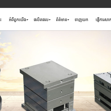
ទះ
អំពី​ពួក​យើង
ផលិតផល
ព័ត៌មាន
ទាញយក
ផ្ញើការសា