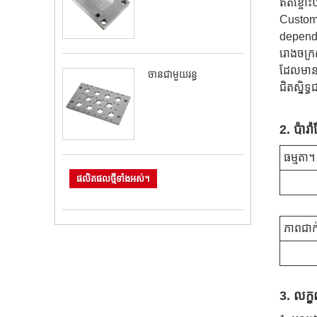
ឥតខ្ចោះយ
Customi
dependa
រោងចក្រ
ដែលមានប
ចានជាមួយរន្ធ
ជិតស្និទ
2. ប៉ារ
ធម្មតា។
ផលិតផលថ្មីទាំងអស់។
ភាពជាក
3. លក្