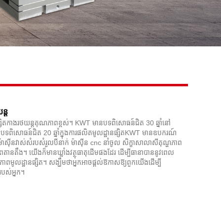
ន្ត
ានផ្សិតកាងរថយន្តគុណភាពខ្ពស់។ KWT មានបទពិសោធន៍ជិត 30 ឆ្នាំនៅ
ិត និងបទពិសោធន៍ជិត 20 ឆ្នាំក្នុងការផលិតមូលដ្ឋានផ្សិតKWT មានឧបករណ៍
ាស៊ីនវាស់សំរបសំរួលបីនាក់ ម៉ាស៊ីន cnc នាំចូល សិក្ខាសាលាសីតុណ្ហភាព
ពតានតឹង។ យើងក៏មានឃ្លាំងវត្ថុធាតុដើមផងដែរ ដើម្បីធានាបាននូវពេល
ាពមូលដ្ឋានផ្សិត។ សង្ឃឹមថាអ្នកអាចផ្តល់ឱកាសឱ្យពួកយើងដើម្បី
បស់អ្នក។
Facebook
X
WhatsApp
Pinterest
LinkedIn
Share