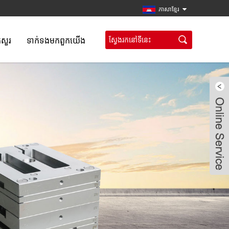
ភាសាខ្មែរ
កសួរ
ទាក់ទង​មក​ពួក​យើង
Live