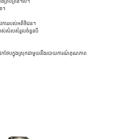
ទាំងគ្រប់គ្រង។ល។
ិត។
ូវការរបស់អតិថិជន។
់សំរបសំរួលចំនួនបី
នដែកថែបក្នុងស្រុកជាមួយនឹងរបាយការណ៍គុណភាព