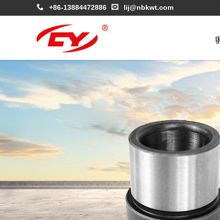
+86-13884472886
lij@nbkwt.com
ផ្