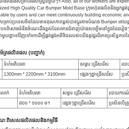
៉ាងតឹងរឹងសម្រាប់វិធីសាស្រ្តនីមួយៗ។ Also, all of our workers are expe
zed High Quality Car Bumper Mold Base ក្រុមហ៊ុនផលិតនិងអ្នកផ្គត់
ble by users and can meet continuously building economic and
សម្រាប់ប្រទេសចិនដែលមានគុណភាពខ្ពស់បានប្ដូរតាមបំណង Bumper រថយន្តមូល
ទពិសោធន៍និងចំណេះដឹងខ្ពស់ដែលមានជំនាញយ៉ាងសម្បើមនៅក្នុងដែនរៀងៗខ្លួន
្ធជាមួយគ្នាទៅវិញទៅមកដើម្បីផ្គត់ផ្គង់អតិថិជនរបស់យើងនូវជួរដ៏មានប្រសិទ្ធ
៉ាម៉ែត្រផលិតផល (បញ្ជាក់)
ទំហំអតិបរមា
សម្ភារៈជ្រើសរើស
របាយ
1300mm * 2200mm * 3100mm
ផ្សេងៗគ្នាជ្រើសរើស
ប្រស
់លាក់
ទំហំអតិបរមា
សម្ភារៈជ្រើសរើស
របាយការណ៍ត្
៨០០ * ១០០០ ម។
ផ្សេងៗគ្នាជ្រើសរើស
ប្រសិនបើ​ត្រ
ខណៈពិសេសផលិតផលនិងកម្មវិធី