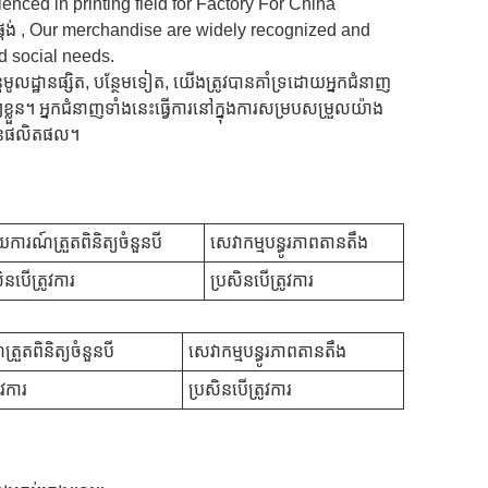
rienced in printing field for Factory For China
ផ្គង់ , Our merchandise are widely recognized and
 social needs.
ដ្ឋានផ្សិត, បន្ថែមទៀត, យើងត្រូវបានគាំទ្រដោយអ្នកជំនាញ
។ អ្នកជំនាញទាំងនេះធ្វើការនៅក្នុងការសម្របសម្រួលយ៉ាង
ភាពនៃផលិតផល។
ការណ៍ត្រួតពិនិត្យចំនួនបី
សេវាកម្មបន្ធូរភាពតានតឹង
ិនបើ​ត្រូវការ
ប្រសិនបើ​ត្រូវការ
រួតពិនិត្យចំនួនបី
សេវាកម្មបន្ធូរភាពតានតឹង
ូវការ
ប្រសិនបើ​ត្រូវការ