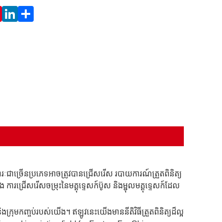
ជាច្រើនប្រភេទអាចត្រូវបានជ្រើសរើស របាយការណ៍ត្រួតពិនិត្យ
ារជ្រើសរើសចម្រុះនៃមគ្គុទ្ទេសក៍ប៊ូស និងម្ជុលមគ្គុទ្ទេសក៍ដែល
ិងក្រុមកញ្ចប់របស់យើង។ ឥឡូវនេះយើងមាននីតិវិធីត្រួតពិនិត្យដ៏ល្អ