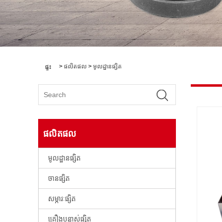
>
ផលិតផល
>
មូលដ្ឋានផ្សិត
ផ្ទះ
ផលិតផល
មូលដ្ឋានផ្សិត
ចានផ្សិត
សម្ភារៈផ្សិត
គ្រឿងបន្លាស់ផ្សិត